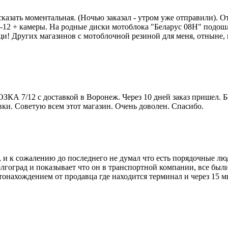
сказать моментальная. (Ночью заказал - утром уже отправили). 
7-12 + камеры. На родные диски мотоблока "Беларус 08H" подо
и! Других магазинов с мотоблочной резиной для меня, отныне, н
 ОЗКА 7/12 с доставкой в Воронеж. Через 10 дней заказ пришел.
ки. Советую всем этот магазин. Очень доволен. Спасибо.
и к сожалению до последнего не думал что есть порядочные люди
лгоград и показывает что он в транспортной компании, все были
тонахождением от продавца где находится терминал и через 15 