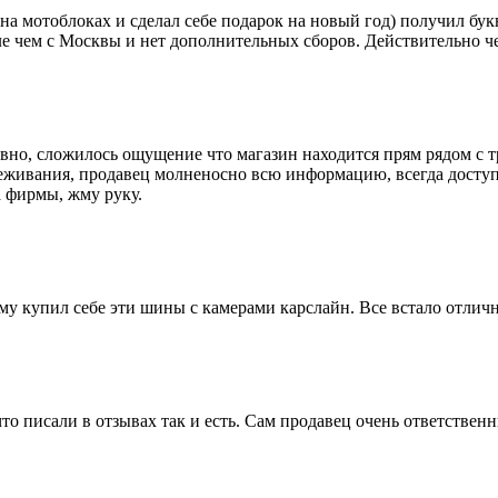
ya на мотоблоках и сделал себе подарок на новый год) получил бу
ле чем с Москвы и нет дополнительных сборов. Действительно че
вно, сложилось ощущение что магазин находится прям рядом с тр
живания, продавец молненосно всю информацию, всегда доступен
а фирмы, жму руку.
му купил себе эти шины с камерами карслайн. Все встало отличн
что писали в отзывах так и есть. Сам продавец очень ответственн