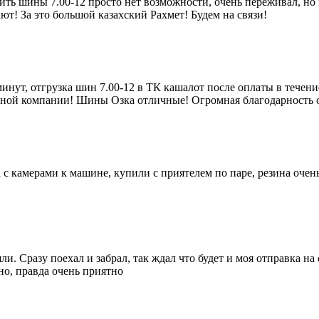
ть шины 7.00-12 просто нет возможности, очень переживал, но п
ют! За это большой казахский Рахмет! Будем на связи!
инут, отгрузка шин 7.00-12 в ТК кашалот после оплаты в течение
ортной компании! Шины Озка отличные! Огромная благодарность
а с камерами к машине, купили с приятелем по паре, резина оче
и. Сразу поехал и забрал, так ждал что будет и моя отправка на
но, правда очень приятно