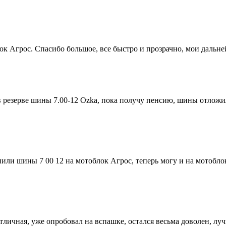
лок Агрос. Спасибо большое, все быстро и прозрачно, мои даль
в резерве шины 7.00-12 Ozka, пока получу пенсию, шины отложи
ли шины 7 00 12 на мотоблок Агрос, теперь могу и на мотоблок
тличная, уже опробовал на вспашке, остался весьма доволен, лу